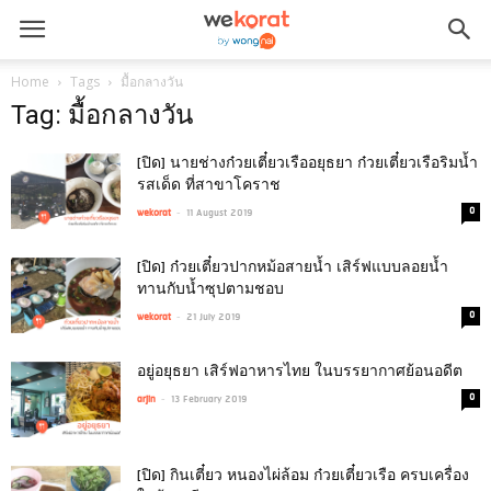
Home
Tags
มื้อกลางวัน
Tag: มื้อกลางวัน
[ปิด] นายช่างก๋วยเตี๋ยวเรืออยุธยา ก๋วยเตี๋ยวเรือริมน้ำ
รสเด็ด ที่สาขาโคราช
-
0
wekorat
11 August 2019
[ปิด] ก๋วยเตี๋ยวปากหม้อสายน้ำ เสิร์ฟแบบลอยน้ำ
ทานกับน้ำซุปตามชอบ
-
0
wekorat
21 July 2019
อยู่อยุธยา เสิร์ฟอาหารไทย ในบรรยากาศย้อนอดีต
-
0
arjin
13 February 2019
[ปิด] กินเตี๋ยว หนองไผ่ล้อม ก๋วยเตี๋ยวเรือ ครบเครื่อง