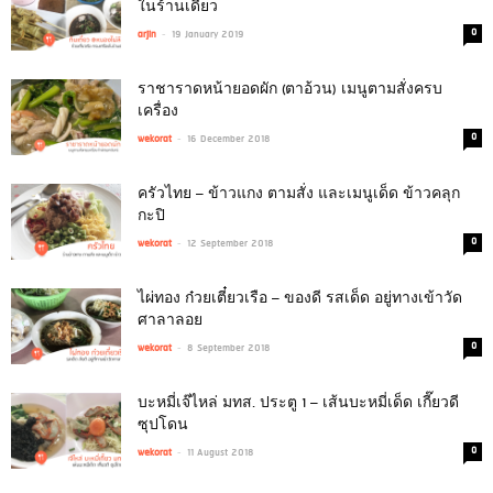
ในร้านเดียว
-
0
arjin
19 January 2019
ราชาราดหน้ายอดผัก (ตาอ้วน) เมนูตามสั่งครบ
เครื่อง
-
0
wekorat
16 December 2018
ครัวไทย – ข้าวแกง ตามสั่ง และเมนูเด็ด ข้าวคลุก
กะปิ
-
0
wekorat
12 September 2018
ไผ่ทอง ก๋วยเตี๋ยวเรือ – ของดี รสเด็ด อยู่ทางเข้าวัด
ศาลาลอย
-
0
wekorat
8 September 2018
บะหมี่เจ๊ไหล่ มทส. ประตู 1 – เส้นบะหมี่เด็ด เกี๊ยวดี
ซุปโดน
-
0
wekorat
11 August 2018