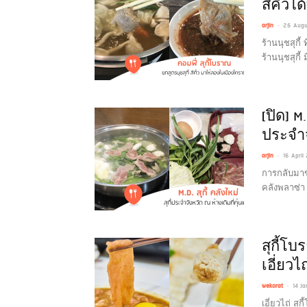
สีคิ้วได้ท
-
arjin
26 Augu
ร้านนุชสุกี้ 
ร้านนุชสุกี้
[ปิด] M
ประจำจ
-
arjin
16 April
การกลับมาขอ
คลังพลาซ่า 
สุกี้โบ
เอี่ยวไ
-
wekorat
14 J
เอี่ยวไถ่ ส