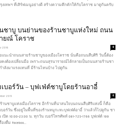
ุงเทพฯ ที่เสิร์ฟเมนูอย่างดี สร้างความคึกคักให้กับโคราช มาดูกันครับ
นชาบู บนย่านของร้านชาบูแห่งใหม่ ถนน
รายณ์ โคราช
0
y 2016
คยแนะนำถนนสายร้านชาบูของเมืองโคราช นั่นคือถนนสืบศิริ วันนี้ต้อง
คงต้องเปลี่ยนมือ เพราะถนนสุรนารายณ์ได้กลายเป็นถนนสายร้านชา
ี่กำลังมาแรงแทนที่ มีร้านไหนบ้าง ไปดูกัน
เบอร์วัน – บุฟเฟ่ต์ชาบูโดยร้านอาอี๋
0
mber 2015
นชาบูแห่งเมืองโคราช อีกร้านที่น่าสนใจบนถนนสืบศิริแห่งนี้ ก็คือ
บอร์วัน ซึ่งอยู่ในพื้นที่ของร้านหมูกะทะบุฟเฟ่ต์อาอี๋ ว่าแล้วก็ไปดูกัน
ชา
น เปิด 10:00-23:00 น. ทุกวัน เบอร์โทรศัพท์ 081-725-1766 บุฟเฟ่ต์ 199
องดื่ม Faceboo...