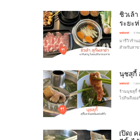
ชิวเล้า
ระยะห่
-
wekorat
11 M
มารีวิวร้า
สำหรับสาขา
นุชสุกี
-
wekorat
1 Ja
ร้านนุชสุกี้
ไปกินถึงออริ
[ปิด] ค