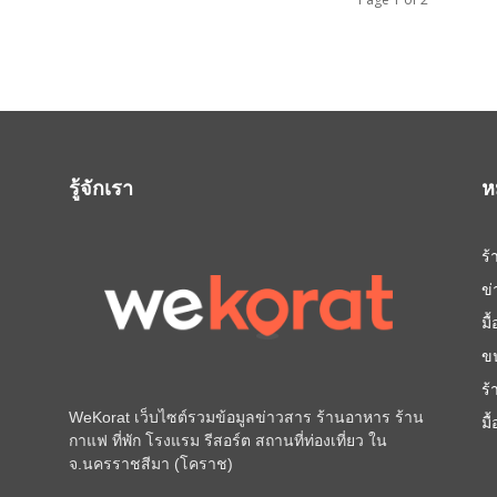
รู้จักเรา
ห
ร
ข
มื
ข
ร
WeKorat เว็บไซต์รวมข้อมูลข่าวสาร ร้านอาหาร ร้าน
มื
กาแฟ ที่พัก โรงแรม รีสอร์ต สถานที่ท่องเที่ยว ใน
จ.นครราชสีมา (โคราช)