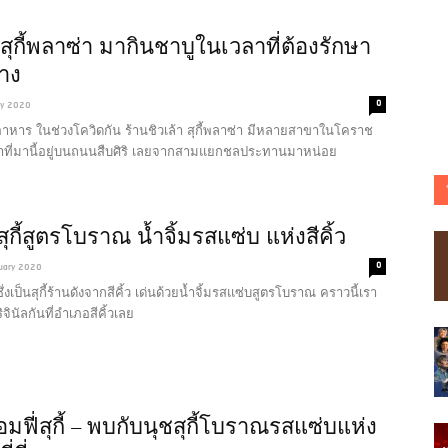
 สุกี้พลาซ่า มากินชาบูในเวลาที่ต้องรักษา
าง
0
ay 2020
นอาหาร ในช่วงโควิดกัน ร้านชิวเล้า สุกี้พลาซ่า มีหลายสาขาในโคราช
ที่มานี้อยู่บนถนนสืบศิริ เลยจากสามแยกชลประทานมาหน่อย
้ สุกี้สูตรโบราณ น้ำจิ้มรสแซ่บ แห่งสีคิ้ว
0
nuary 2020
 ซึ่งเป็นสุกี้ร้านดังจากสีคิ้ว เด่นด้วยน้ำจิ้มรสแซ่บสูตรโบราณ คราวนี้เรา
จินัลกันที่อำเภอสีคิ้วเลย
อมฟี่สุกี้ – พบกับนุชสุกี้โบราณรสแซ่บแห่ง