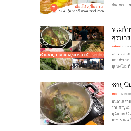
ส่งตรงจากกร
รวมร้า
สุรนา
-
wekorat
8 Ma
We Korat เ
บอกตำแหน่ง
บูแห่งใหม่ท
ชาบูนัม
-
arjin
19 Dece
บนถนนสายร้า
ร้านชาบูนัมเ
บูนัมเบอร์วั
บาท รวมเครื่