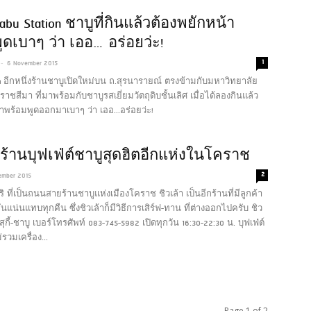
habu Station ชาบูที่กินแล้วต้องพยักหน้า
ูดเบาๆ ว่า เออ…อร่อยว่ะ!
-
1
6 November 2015
on อีกหนึ่งร้านชาบูเปิดใหม่บน ถ.สุรนารายณ์ ตรงข้ามกับมหาวิทยาลัย
ชสีมา ที่มาพร้อมกับชาบูรสเยี่ยมวัตถุดิบชั้นเลิศ เมื่อได้ลองกินแล้ว
าพร้อมพูดออกมาเบาๆ ว่า เออ...อร่อยว่ะ!
า ร้านบุฟเฟ่ต์ชาบูสุดฮิตอีกแห่งในโคราช
2
ember 2015
ิ ที่เป็นถนนสายร้านชาบูแห่งเมืองโคราช ชิวเล้า เป็นอีกร้านที่มีลูกค้า
นแน่นแทบทุกคืน ซึ่งชิวเล้าก็มีวิธีการเสิร์ฟ-ทาน ที่ต่างออกไปครับ
ชิว
์ สุกี้-ชาบู เบอร์โทรศัพท์ 083-745-5982 เปิดทุกวัน 16:30-22:30 น. บุฟเฟ่ต์
รวมเครื่อง...
Page 1 of 2