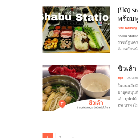
[ปิด] S
พร้อมพ
Peak_swaiiriang
Shabu Stati
ราชภัฏนครรา
ต้องพยักหน้
ชิวเล้
-
arjin
25 Sept
ในถนนสืบศิร
มาอุดหนุนกั
เล้า บุฟเฟ่ต
179 บาท (ไม่
1
2