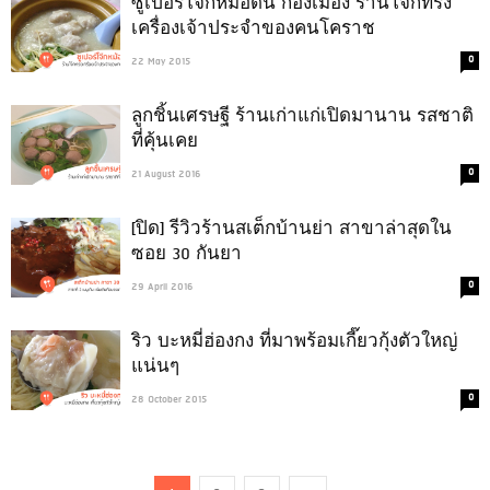
ซูเปอร์โจ๊กหม้อดิน กองเมือง ร้านโจ๊กทรง
เครื่องเจ้าประจำของคนโคราช
0
22 May 2015
ลูกชิ้นเศรษฐี ร้านเก่าแก่เปิดมานาน รสชาติ
ที่คุ้นเคย
0
21 August 2016
[ปิด] รีวิวร้านสเต็กบ้านย่า สาขาล่าสุดใน
ซอย 30 กันยา
0
29 April 2016
ริว บะหมี่ฮ่องกง ที่มาพร้อมเกี๊ยวกุ้งตัวใหญ่
แน่นๆ
0
28 October 2015