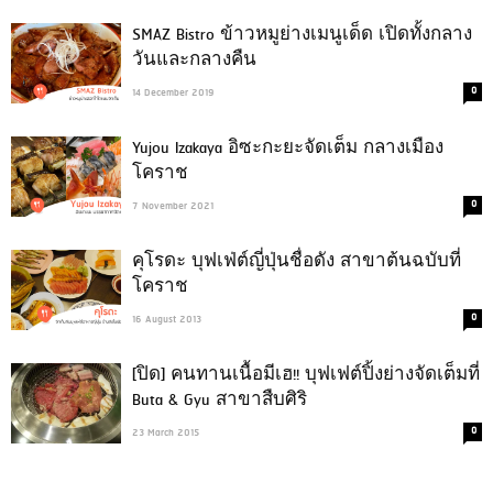
SMAZ Bistro ข้าวหมูย่างเมนูเด็ด เปิดทั้งกลาง
วันและกลางคืน
0
14 December 2019
Yujou Izakaya อิซะกะยะจัดเต็ม กลางเมือง
โคราช
0
7 November 2021
คุโรดะ บุฟเฟ่ต์ญี่ปุ่นชื่อดัง สาขาต้นฉบับที่
โคราช
0
16 August 2013
[ปิด] คนทานเนื้อมีเฮ!! บุฟเฟต์ปิ้งย่างจัดเต็มที่
Buta & Gyu สาขาสืบศิริ
0
23 March 2015