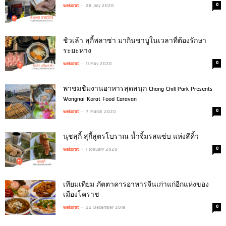
-
0
wekorat
26 July 2020
ชิวเล้า สุกี้พลาซ่า มากินชาบูในเวลาที่ต้องรักษา
ระยะห่าง
-
0
wekorat
11 May 2020
พาชมชิมงานอาหารสุดสนุก Chang Chill Park Presents
Wongnai Korat Food Caravan
-
0
wekorat
7 March 2020
นุชสุกี้ สุกี้สูตรโบราณ น้ำจิ้มรสแซ่บ แห่งสีคิ้ว
-
0
wekorat
1 January 2020
เทียมเทียม ภัตตาคารอาหารจีนเก่าแก่อีกแห่งของ
เมืองโคราช
-
0
wekorat
22 December 2019