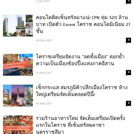
0
7 July 2017
คอนโดติดเซ็นทรัลมาแน่! CPN ทุ่ม 520 ล้าน
บาท เปิดตัว Escent โคราช คอนโดมิเนียม 21
ชั้น
0
29 May 2017
โคราชเตรียมจัดงาน “ลดทั้งเมือง” ตอกย้ำ
ความเป็นเมืองช้อปปิ้งแห่งภาคอีสาน
0
21 April 2017
เช็กกระแส สมรภูมิค้าปลีกเมืองโคราช ห้าง
ใหญ่เตรียมจัดเต็มตลอดปีนี้!
0
16 April 2017
รวมร้านอาหารใหม่ จัดเต็มเตรียมเปิดครั้ง
แรกในโคราช ที่เซ็นทรัลพลาซา
นครราชสีมา