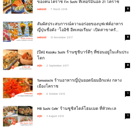
ของคนโคราช Fin Sushi ที่เทอร์มินอล 21 โคราช
-
0
wekorat
7 March 2018
สัมผัสประสบการณ์ความอร่อยของบุฟเฟ่ต์อาหาร
ญี่ปุ่นชื่อดัง “โออิชิ อีทเทอเรียม” เปิดสาขาครั...
-
0
wekorat
15 November 2017
[ปิด] Kazoku Sushi ร้านซูชิบาร์ดีๆ ที่ซ่อนอยู่ในเส้นประ
โดก
-
0
arjin
2 September 2017
Tomodachi ร้านอาหารญี่ปุ่นยอดนิยมอีกแห่ง กลาง
เมืองโคราช
-
1
arjin
6 October 2015
MB Sushi Cafe’ ร้านซูชิสไตล์โฮมเมด ที่หัวทะเล
-
1
arjin
3 August 2015