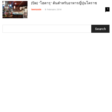
[ปิด] “โฮตารุ” ต้นตำหรับอาหารญี่ปุ่นโคราช
-
1
teerasade
9 February 2014