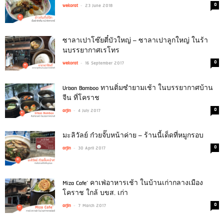
-
0
wekorat
23 June 2018
ซาลาเปาโซ๊ยตี๋บัวใหญ่ – ซาลาเปาลูกใหญ่ ในร้า
นบรรยากาศเรโทร
-
0
wekorat
16 September 2017
Urban Bamboo ทานติ่มซำยามเช้า ในบรรยากาศบ้าน
จีน ที่โคราช
-
0
arjin
4 July 2017
มะลิวัลย์ ก๋วยจั๊บหน้าค่าย – ร้านนี้เด็ดที่หมูกรอบ
-
0
arjin
30 April 2017
Miza Cafe’ คาเฟ่อาหารเช้า ในบ้านเก่ากลางเมือง
โคราช ใกล้ บขส. เก่า
-
0
arjin
7 March 2017