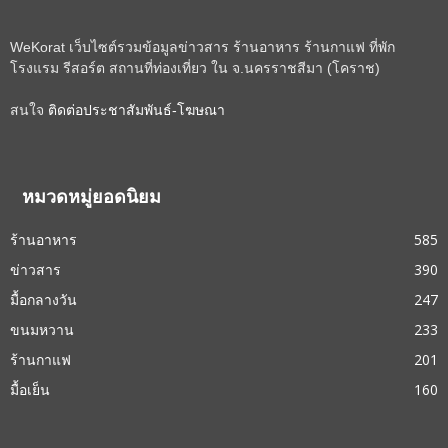
WeKorat เว็บไซต์รวมข้อมูลข่าวสาร ร้านอาหาร ร้านกาแฟ ที่พัก
โรงแรม รีสอร์ต สถานที่ท่องเที่ยว ใน จ.นครราชสีมา (โคราช)
สนใจ
ติดต่อประชาสัมพันธ์-โฆษณา
หมวดหมู่ยอดนิยม
ร้านอาหาร
585
ข่าวสาร
390
มื้อกลางวัน
247
ขนมหวาน
233
ร้านกาแฟ
201
มื้อเย็น
160