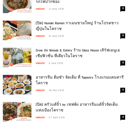
รถไฟปากช่อง
-
0
wekorat
21 June 2019
[ปิด] Hunaki Ramen ราเมนชามใหญ่ ร้านโปรดชาว
ญี่ปุ่นในโคราช
-
0
wekorat
16 June 2019
Grow On Woods & Eatery ร้าน Glass House เสิร์ฟเมนูเอ
เชียฟิวชั่น ที่เดียวในโคราช
-
0
wekorat
9 June 2019
อาหารจีน ติ่มซำ จัดเต็ม ที่ Tapestry โรงแรมแคนทารี
โคราช
-
0
wekorat
30 May 2019
[ปิด] ครัวแต้จิ๋ว by เชฟพ้ง อาหารจีนแต้จิ๋วจัดเต็ม
แห่งเมืองโคราช
-
0
wekorat
27 April 2019