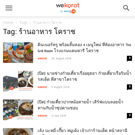
Home
Tags
ร้านอาหาร โคราช
Tag: ร้านอาหาร โคราช
ดินเนอร์หรู พร้อมลิ้มลอง 4 เมนูใหม่ ที่ห้องอาหาร The
Grill Room โรงแรมแคนทารี โคราช
-
0
wekorat
28 August 2019
[ปิด] นายช่างก๋วยเตี๋ยวเรืออยุธยา ก๋วยเตี๋ยวเรือริมน้ำ
รสเด็ด ที่สาขาโคราช
-
0
wekorat
11 August 2019
[ปิด] ก๋วยเตี๋ยวปากหม้อสายน้ำ เสิร์ฟแบบลอยน้ำ
ทานกับน้ำซุปตามชอบ
-
0
wekorat
21 July 2019
เล้ง บะหมี่-เกี๊ยว หมูเด้ง เจ้าเก่าร้านเด็ด หน้าสถานี