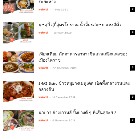
ระยะห่าง
-
0
wekorat
11 May 2020
นุชสุกี้ สุกี้สูตรโบราณ น้ำจิ้มรสแซ่บ แห่งสีคิ้ว
-
0
wekorat
1 January 2020
เทียมเทียม ภัตตาคารอาหารจีนเก่าแก่อีกแห่งของ
เมืองโคราช
-
0
wekorat
22 December 2019
SMAZ Bistro ข้าวหมูย่างเมนูเด็ด เปิดทั้งกลางวันและ
กลางคืน
-
0
wekorat
14 December 2019
นายวา ย่างเกาหลี ปิ้งย่างดี ๆ ที่เส้นสุระฯ 2
-
0
wekorat
6 November 2019