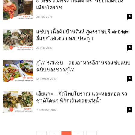
8 Bistro สังสรรค์ กินดื่ม ที่ร้านยอดฮิตของ
เมืองโคราช
0
28 July 2019
แซ่บๆ เนื้อต้มบ้านสิงห์ สูตรราชบุรี Air Bright
สี่แยกไฟแดง มทส. ประตู 1
0
24 May 2019
ภูไท รสแซ่บ – ลองอาหารอีสานรสแซ่บแบบ
ฉบับของชาวภูไท
0
12 October 2016
เฮียแกะ – ผัดไทยโบราณ และหอยทอด รส
ชาติโดนๆ พิกัดเส้นคลองส่งน้ำ
0
7 February 2017