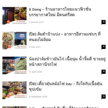
8 Dining – ร้านอาหารไทยแนวฟิวชั่น
บรรยากาศใหม่ มีดนตรีสด
0
5 January 2017
[ปิด] ส้มตำป้าแบ่ง – อาหารอีสานแซ่บๆ ที่
หนองไผ่ล้อม
0
11 May 2017
น้องปาล์มข้าวมันไก่ เนื้อนุ่ม น้ำจิ้มดี ขายอยู่
หน้าสถานีรถไฟ
0
17 April 2018
[ปิด] เตี๋ยวตุ๋นหม้อไฟ Indy – ถึงใจกับเนื้อตุ๋น
ซุปเข้ม
0
8 September 2016