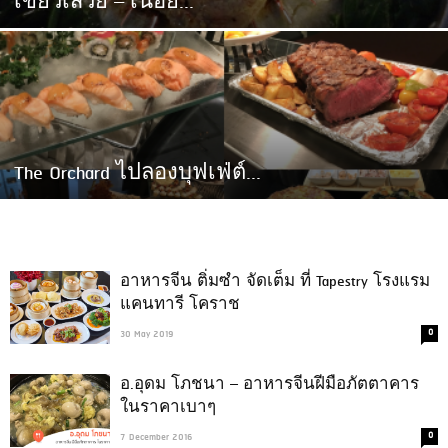
เขียวเสวย – เนื้อย่...
The Orchard ไปลองบุฟเฟ่ต์...
อาหารจีน ติ่มซำ จัดเต็ม ที่ Tapestry โรงแรม
แคนทารี โคราช
0
30 May 2019
อ.อุดม โภชนา – อาหารจีนฝีมือภัตตาคาร
ในราคาเบาๆ
0
7 December 2016