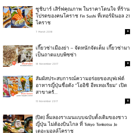
ซูชิบาร์ เสิร์ฟคุณภาพ ในราคาโดนใจ ที่ร้าน
โปรดของคนโคราช Fin Sushi ที่เทอร์มินอล 21
โคราช
0
7 March 2018
เกี๊ยวซ่าเมืองย่า – จัดหนักจัดเต็ม เกี๊ยวซ่ามา
เป็นถาดแบบพิซซ่า
0
18 November 2017
สัมผัสประสบการณ์ความอร่อยของบุฟเฟ่ต์
อาหารญี่ปุ่นชื่อดัง “โออิชิ อีทเทอเรียม” เปิด
สาขาครั...
0
15 November 2017
[ปิด] ลิ้มลองราเมนแบบฉบับดั้งเดิมของชาว
ญี่ปุ่น ไม่ต้องบินไกล ที่ Tokyo Tonkotsu Jo
เดอะมอลล์โคราช